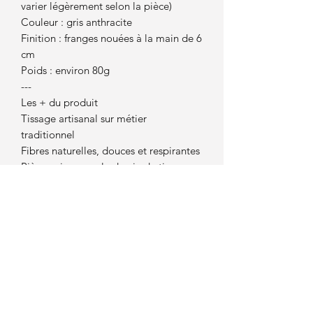
varier légèrement selon la pièce)
Couleur : gris anthracite
Finition : franges nouées à la main de 6
cm
Poids : environ 80g
---
Les + du produit
Tissage artisanal sur métier
traditionnel
Fibres naturelles, douces et respirantes
Pièce unique par le dessin du tissage
Idéale pour offrir ou se faire plaisir
Convient aussi bien aux femmes qu’aux
hommes
---
Conseils d’entretien
* Lavage à la main à l’eau froide
* Séchage à plat à l’air libre
* Ne pas tordre ni passer au sèche-
linge