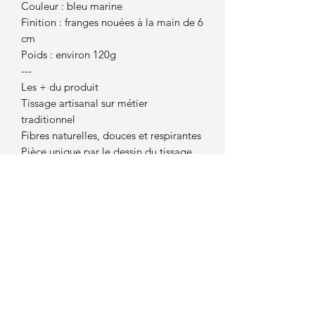
Couleur : bleu marine
Finition : franges nouées à la main de 6
cm
Poids : environ 120g
---
Les + du produit
Tissage artisanal sur métier
traditionnel
Fibres naturelles, douces et respirantes
Pièce unique par le dessin du tissage
Idéale pour offrir ou se faire plaisir
Convient aussi bien aux femmes qu’aux
hommes
---
Conseils d’entretien
* Lavage à la main à l’eau froide
* Séchage à plat à l’air libre
* Ne pas tordre ni passer au sèche-
linge
---