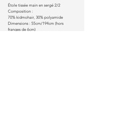
Étole tissée main en sergé 2/2
Composition :
70% kidmohair, 30% polyamide
Dimensions : 55cm/194cm (hors
franges de 6cm)
Clob's tissage et création
clobs.tc@gmail.com
SIRET
907719223000