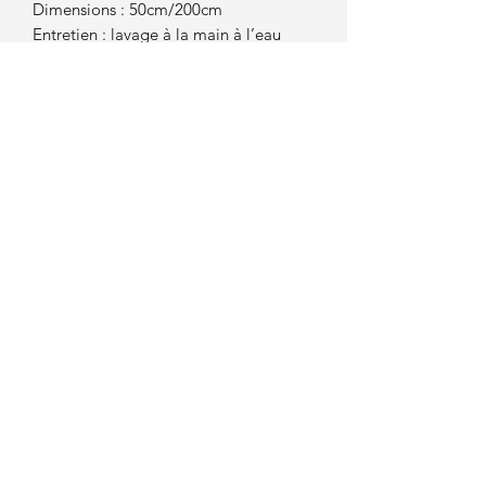
Dimensions : 50cm/200cm
Entretien : lavage à la main à l’eau
froide, séchage à plat
Avantages :
Texture légère et respirante, idéale
pour toutes les saisons
Finition délicate et motif raffiné
Pièce unique : chaque châle est tricoté
à la main avec amour
Cadeau parfait pour un anniversaire,
un mariage, ou pour se faire plaisir
Emballage :
Livrée dans un joli papier de soie et
une pochette en coton réutilisable,
prêt à offrir 🎁
Clob's tissage et création