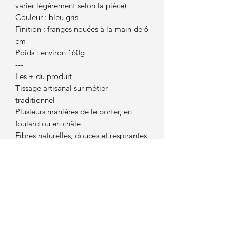
varier légèrement selon la pièce)
Couleur : bleu gris
Finition : franges nouées à la main de 6
cm
Poids : environ 160g
---
Les + du produit
Tissage artisanal sur métier
traditionnel
Plusieurs manières de le porter, en
foulard ou en châle
Fibres naturelles, douces et respirantes
Pièce unique par le dessin du tissage
Idéale pour offrir ou se faire plaisir
Convient aussi bien aux femmes qu’aux
hommes
---
Conseils d’entretien
* Lavage à la main à l’eau froide
* Séchage à plat à l’air libre