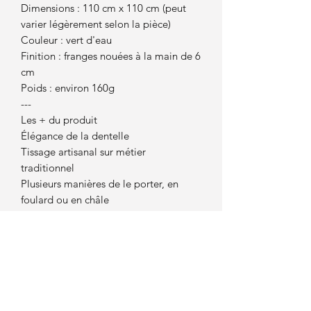
Dimensions : 110 cm x 110 cm (peut
varier légèrement selon la pièce)
Couleur : vert d'eau
Finition : franges nouées à la main de 6
cm
Poids : environ 160g
---
Les + du produit
Élégance de la dentelle
Tissage artisanal sur métier
traditionnel
Plusieurs manières de le porter, en
foulard ou en châle
Fibres naturelles, douces et respirantes
Pièce unique par le dessin du tissage
Idéale pour offrir ou se faire plaisir
Convient aussi bien aux femmes qu’aux
hommes
---