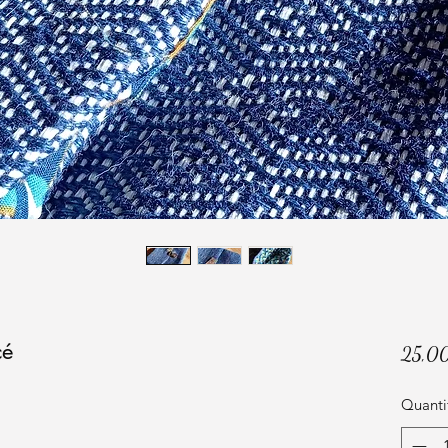
cé
25,0
Quanti