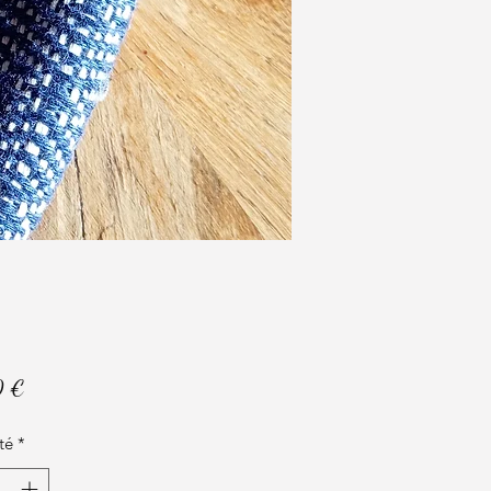
Prix
0 €
té
*