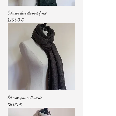
Écharpe dentelle vert foncé
Prix
126,00 €
Écharpe gris anthracite
Prix
86,00 €