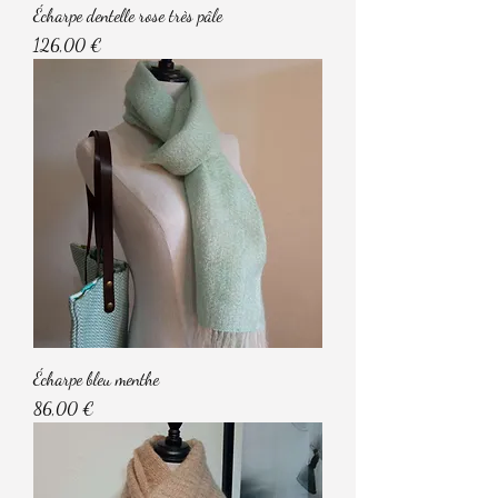
Écharpe dentelle rose très pâle
Prix
126,00 €
Écharpe bleu menthe
Prix
86,00 €