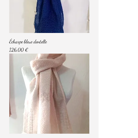
Écharpe bleue dentelle
Prix
126,00 €