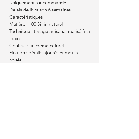
Uniquement sur commande.
Délais de livraison 6 semaines.
Caractéristiques
Matière : 100 % lin naturel
Technique : tissage artisanal réalisé à la
main
Couleur : lin crème naturel
Finition : détails ajourés et motifs
noués
Dimensions : 50cm/200cm
Utilisation : décoration intérieure,
panneau shoji ou textile pour abat-jour
Points forts
- Fabrication artisanale
- Matière naturelle et durable
- Jeu de transparence et de lumière
- Pièce unique, chaque tissage
présente de légères variations
- Idéal pour une décoration
chaleureuse et raffinée