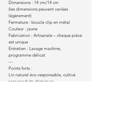
Dimensions : 14 cm/14 cm
(les dimensions peuvent variées
légèrement)
Fermeture : boucle clip en métal
Couleur : jaune
Fabrication : Artisanale – chaque pièce
est unique
Entretien : Lavage machine,
programme délicat
---
Points forts :
Lin naturel éco-responsable, cultivé
sans produits chimiques
Tissage artisanal garantissant une
qualité et une texture uniques
Design intemporel, sobre et élégant
Idéale comme pochette de jour,
trousse de voyage ou pochette cadeau
réutilisable
---